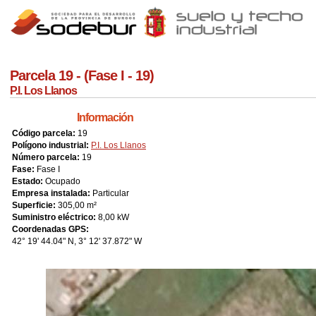
Jump to navigation
Parcela 19 - (Fase I - 19)
P.I. Los Llanos
Información
Código parcela:
19
Polígono industrial:
P.I. Los Llanos
Número parcela:
19
Fase:
Fase I
Estado:
Ocupado
Empresa instalada:
Particular
Superficie:
305,00 m²
Suministro eléctrico:
8,00 kW
Coordenadas GPS:
42° 19' 44.04" N, 3° 12' 37.872" W