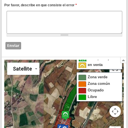
Por favor, describe en que consiste el error
*
Naves
en alquiler
en alquiler y venta
en venta
Satellite
Zona verde
Zona común
Ocupado
Libre