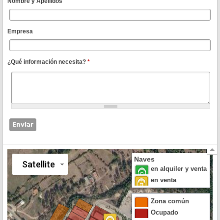
Nombre y Apellidos
Empresa
¿Qué información necesita?
*
Naves
Satellite
en alquiler y venta
en venta
Zona común
Ocupado