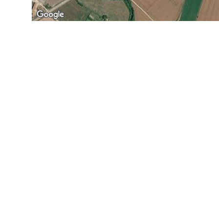
Parte de los iconos utilizados en esta web han sido obtenidos del sitio web
http://mapicons.nicolasmollet.com/