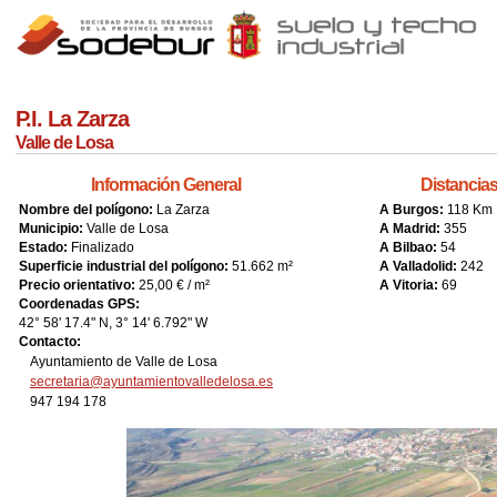
Jump to navigation
P.I. La Zarza
Valle de Losa
Información General
Distancia
Nombre del polígono:
La Zarza
A Burgos:
118 Km
Municipio:
Valle de Losa
A Madrid:
355
Estado:
Finalizado
A Bilbao:
54
Superficie industrial del polígono:
51.662 m²
A Valladolid:
242
Precio orientativo:
25,00 € / m²
A Vitoria:
69
Coordenadas GPS:
42° 58' 17.4" N, 3° 14' 6.792" W
Contacto:
Ayuntamiento de Valle de Losa
secretaria@ayuntamientovalledelosa.es
947 194 178