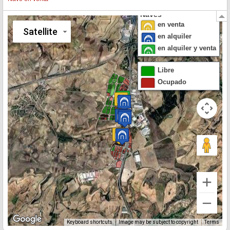
Naves
en venta
Satellite
en alquiler
en alquiler y venta
Libre
Ocupado
Keyboard shortcuts
Image may be subject to copyright
Terms