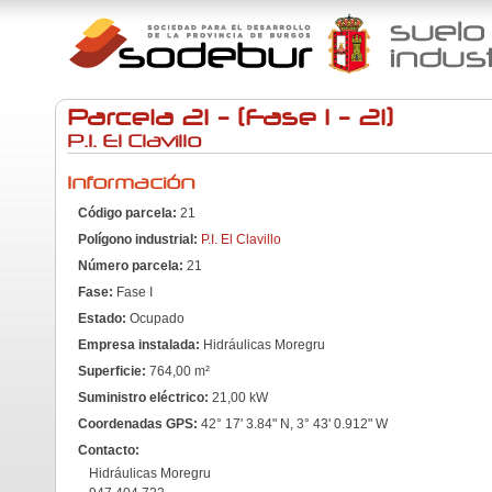
Parcela 21 - (Fase I - 21)
P.I. El Clavillo
Información
Código parcela:
21
Polígono industrial:
P.I. El Clavillo
Número parcela:
21
Fase:
Fase I
Estado:
Ocupado
Empresa instalada:
Hidráulicas Moregru
Superficie:
764,00 m²
Suministro eléctrico:
21,00 kW
Coordenadas GPS:
42° 17' 3.84" N, 3° 43' 0.912" W
Contacto:
Hidráulicas Moregru