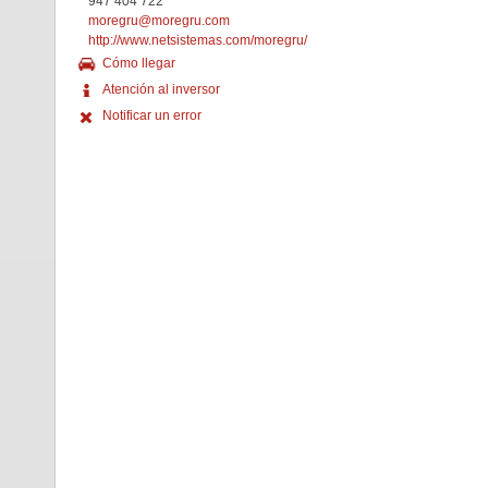
947 404 722
moregru@moregru.com
http://www.netsistemas.com/moregru/
Cómo llegar
Atención al inversor
Notificar un error