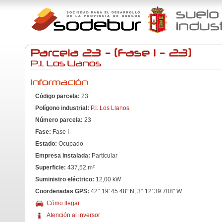
Parcela 23 - (Fase I - 23)
P.I. Los Llanos
Información
Código parcela:
23
Polígono industrial:
P.I. Los Llanos
Número parcela:
23
Fase:
Fase I
Estado:
Ocupado
Empresa instalada:
Particular
Superficie:
437,52 m²
Suministro eléctrico:
12,00 kW
Coordenadas GPS:
42° 19' 45.48" N, 3° 12' 39.708" W
Cómo llegar
Atención al inversor