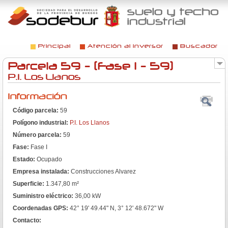
Jump to navigation
Principal
Atención al inversor
Buscador
Menú principal
Parcela 59 - (Fase I - 59)
P.I. Los Llanos
Información
Código parcela:
59
Polígono industrial:
P.I. Los Llanos
Número parcela:
59
Fase:
Fase I
Estado:
Ocupado
Empresa instalada:
Construcciones Alvarez
Superficie:
1.347,80 m²
Suministro eléctrico:
36,00 kW
Coordenadas GPS:
42° 19' 49.44" N, 3° 12' 48.672" W
Contacto: