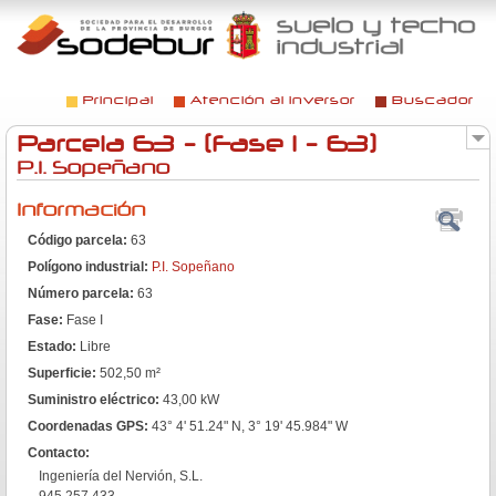
Jump to navigation
Principal
Atención al inversor
Buscador
Menú principal
Parcela 63 - (Fase I - 63)
P.I. Sopeñano
Información
Código parcela:
63
Polígono industrial:
P.I. Sopeñano
Número parcela:
63
Fase:
Fase I
Estado:
Libre
Superficie:
502,50 m²
Suministro eléctrico:
43,00 kW
Coordenadas GPS:
43° 4' 51.24" N, 3° 19' 45.984" W
Contacto:
Ingeniería del Nervión, S.L.