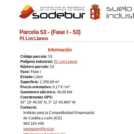
Parcela 53 - (Fase I - 53)
P.I. Los Llanos
Información
Código parcela:
53
Polígono industrial:
P.I. Los Llanos
Número parcela:
53
Fase:
Fase I
Estado:
Libre
Superficie:
1.356,68 m²
Precio orientativo:
6,17 € / m²
Suministro eléctrico:
38,00 kW
Coordenadas GPS:
42° 19' 46.56" N, 3° 12' 45.864" W
Contacto:
Instituto para la Competitividad Empresarial
de Castilla y León (ICE)
983 324 448
garmazmy@jcyl.es