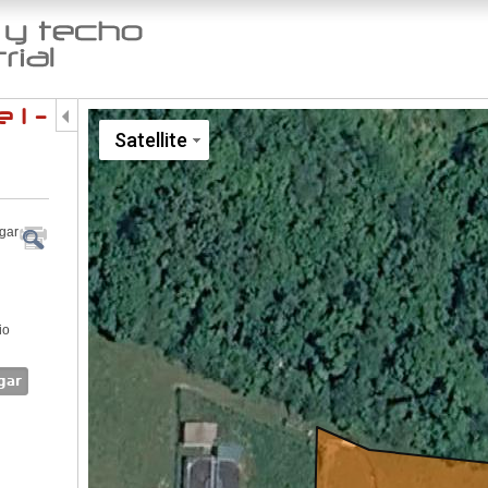
Jump to navigation
 I -
Satellite
egar
io