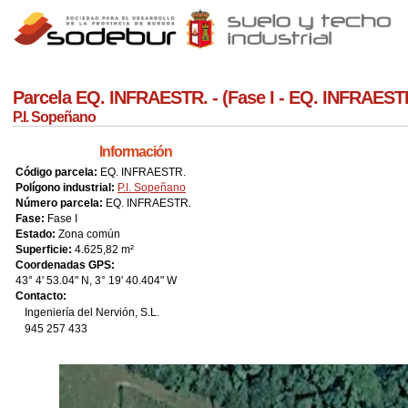
Jump to navigation
Parcela EQ. INFRAESTR. - (Fase I - EQ. INFRAEST
P.I. Sopeñano
Información
Código parcela:
EQ. INFRAESTR.
Polígono industrial:
P.I. Sopeñano
Número parcela:
EQ. INFRAESTR.
Fase:
Fase I
Estado:
Zona común
Superficie:
4.625,82 m²
Coordenadas GPS:
43° 4' 53.04" N, 3° 19' 40.404" W
Contacto:
Ingeniería del Nervión, S.L.
945 257 433